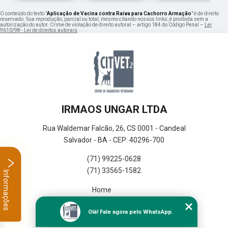
O conteúdo do texto "
Aplicação de Vacina contra Raiva para Cachorro Armação
" é de direito
reservado. Sua reprodução, parcial ou total, mesmo citando nossos links, é proibida sem a
autorização do autor. Crime de violação de direito autoral – artigo 184 do Código Penal –
Lei
9610/98 - Lei de direitos autorais
.
IRMAOS UNGAR LTDA
Rua Waldemar Falcão, 26, CS 0001 - Candeal
Salvador - BA - CEP: 40296-700
(71) 99225-0628
(71) 33565-1582
Informações
Home
Empresa
Olá! Fale agora pelo WhatsApp.
Missão
Serviços