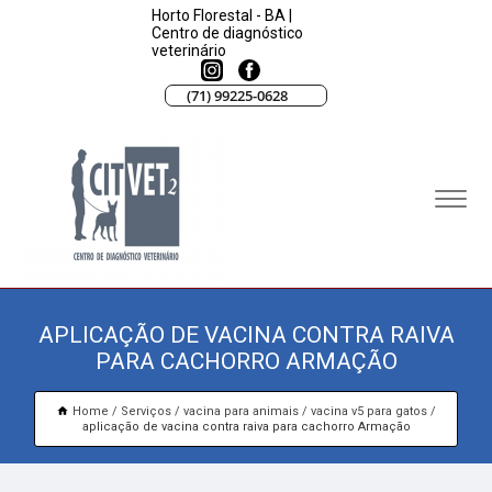
Horto Florestal - BA |
Centro de diagnóstico
veterinário
(71) 99225-0628
APLICAÇÃO DE VACINA CONTRA RAIVA
PARA CACHORRO ARMAÇÃO
Home
Serviços
vacina para animais
vacina v5 para gatos
aplicação de vacina contra raiva para cachorro Armação