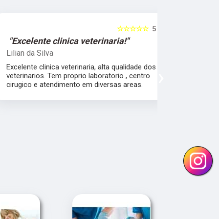
☆☆☆☆☆
5
"Excelente clinica veterinaria!"
"Excelen
Lilian da Silva
Damile Ma
Excelente clinica veterinaria, alta qualidade dos
Ótimos méd
›
veterinarios. Tem proprio laboratorio , centro
cirugico e atendimento em diversas areas.