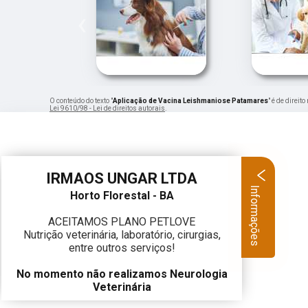
‹
O conteúdo do texto "
Aplicação de Vacina Leishmaniose Patamares
" é de direi
Lei 9610/98 - Lei de direitos autorais
.
IRMAOS UNGAR LTDA
Informações
Horto Florestal - BA
ACEITAMOS PLANO PETLOVE
Nutrição veterinária, laboratório, cirurgias,
entre outros serviços!
No momento não realizamos Neurologia
Veterinária