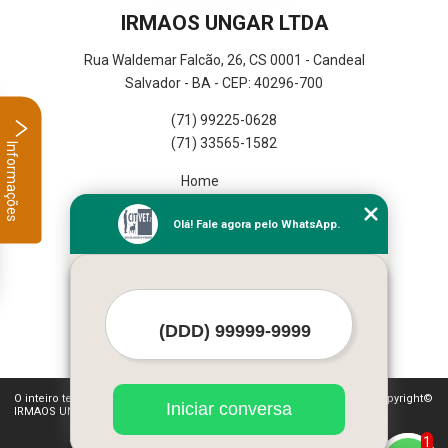
IRMAOS UNGAR LTDA
Rua Waldemar Falcão, 26, CS 0001 - Candeal
Salvador - BA - CEP: 40296-700
(71) 99225-0628
(71) 33565-1582
Informações
Home
Empresa
Olá! Fale agora pelo WhatsApp.
Missão
Serviços
Contato
Mapa do site
Mais Serviços
O inteiro teor deste site está sujeito à proteção de direitos autorais. Copyright©
Iniciar conversa
IRMAOS UNGAR LTDA (Lei 9610 de 19/02/1998)
1