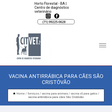
Horto Florestal - BA |
Centro de diagnóstico
veterinário
(71) 99225-0628
VACINA ANTIRRÁBICA PARA CÃES SÃO
CRISTÓVÃO
Home
Serviços
vacina para animais
vacina v5 para gatos
vacina antirrábica para cães São Cristóvão