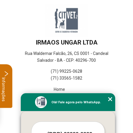
IRMAOS UNGAR LTDA
Rua Waldemar Falcão, 26, CS 0001 - Candeal
Salvador - BA - CEP: 40296-700
(71) 99225-0628
(71) 33565-1582
Informações
Home
Empresa
Olá! Fale agora pelo WhatsApp.
Missão
Serviços
Contato
Mapa do site
Mais Serviços