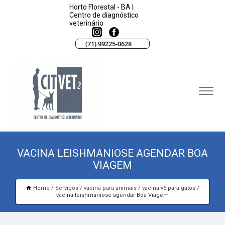
Horto Florestal - BA |
Centro de diagnóstico
veterinário
(71) 99225-0628
VACINA LEISHMANIOSE AGENDAR BOA
VIAGEM
Home
Serviços
vacina para animais
vacina v5 para gatos
vacina leishmaniose agendar Boa Viagem