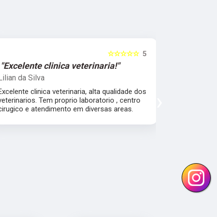
☆☆☆☆☆
5
"Excelente clinica veterinaria!"
"Excelen
Lilian da Silva
Damile Ma
Excelente clinica veterinaria, alta qualidade dos
Ótimos méd
›
veterinarios. Tem proprio laboratorio , centro
cirugico e atendimento em diversas areas.