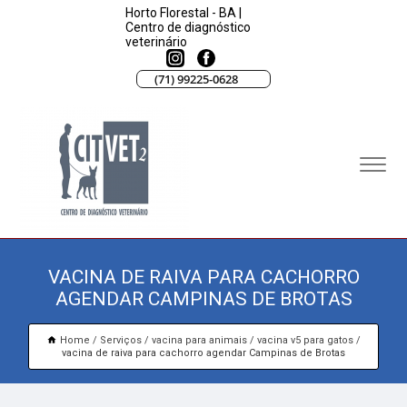
Horto Florestal - BA |
Centro de diagnóstico
veterinário
(71) 99225-0628
VACINA DE RAIVA PARA CACHORRO
AGENDAR CAMPINAS DE BROTAS
Home
Serviços
vacina para animais
vacina v5 para gatos
vacina de raiva para cachorro agendar Campinas de Brotas