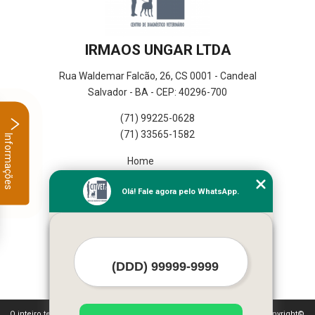
IRMAOS UNGAR LTDA
Rua Waldemar Falcão, 26, CS 0001 - Candeal
Salvador - BA - CEP: 40296-700
(71) 99225-0628
(71) 33565-1582
Informações
Home
Empresa
Olá! Fale agora pelo WhatsApp.
Missão
Serviços
Contato
Mapa do site
Mais Serviços
O inteiro teor deste site está sujeito à proteção de direitos autorais. Copyright©