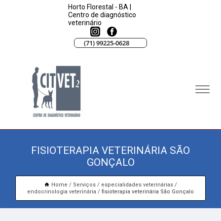
Horto Florestal - BA |
Centro de diagnóstico
veterinário
(71) 99225-0628
FISIOTERAPIA VETERINÁRIA SÃO
GONÇALO
Home
Serviços
especialidades veterinárias
endocrinologia veterinária
fisioterapia veterinária São Gonçalo