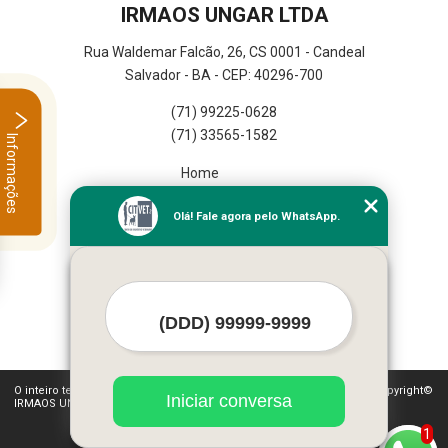
IRMAOS UNGAR LTDA
Rua Waldemar Falcão, 26, CS 0001 - Candeal
Salvador - BA - CEP: 40296-700
(71) 99225-0628
(71) 33565-1582
Informações
Home
Empresa
Olá! Fale agora pelo WhatsApp.
Missão
Serviços
Contato
Mapa do site
Mais Serviços
O inteiro teor deste site está sujeito à proteção de direitos autorais. Copyright©
Iniciar conversa
IRMAOS UNGAR LTDA (Lei 9610 de 19/02/1998)
1