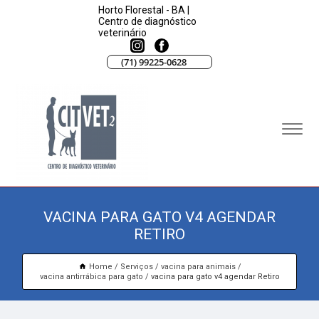
Horto Florestal - BA |
Centro de diagnóstico
veterinário
(71) 99225-0628
VACINA PARA GATO V4 AGENDAR
RETIRO
Home
Serviços
vacina para animais
vacina antirrábica para gato
vacina para gato v4 agendar Retiro