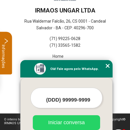
IRMAOS UNGAR LTDA
Rua Waldemar Falcão, 26, CS 0001 - Candeal
Salvador - BA - CEP: 40296-700
(71) 99225-0628
(71) 33565-1582
Informações
Home
Empresa
Olá! Fale agora pelo WhatsApp.
Missão
Serviços
Contato
Mapa do site
Mais Serviços
O inteiro teor deste site está sujeito à proteção de direitos autorais. Copyright©
Iniciar conversa
IRMAOS UNGAR LTDA (Lei 9610 de 19/02/1998)