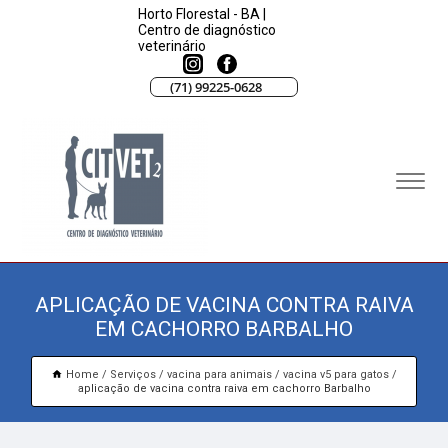
Horto Florestal - BA |
Centro de diagnóstico
veterinário
(71) 99225-0628
APLICAÇÃO DE VACINA CONTRA RAIVA
EM CACHORRO BARBALHO
Home
Serviços
vacina para animais
vacina v5 para gatos
aplicação de vacina contra raiva em cachorro Barbalho