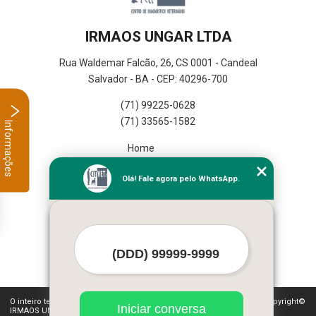
IRMAOS UNGAR LTDA
Rua Waldemar Falcão, 26, CS 0001 - Candeal
Salvador - BA - CEP: 40296-700
(71) 99225-0628
(71) 33565-1582
Informações
Home
Empresa
Olá! Fale agora pelo WhatsApp.
Missão
Serviços
Contato
Mapa do site
Mais Serviços
O inteiro teor deste site está sujeito à proteção de direitos autorais. Copyright©
Iniciar conversa
IRMAOS UNGAR LTDA (Lei 9610 de 19/02/1998)